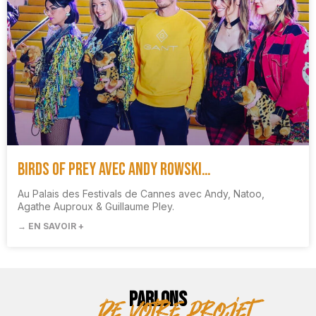
Birds of Prey avec Andy Rowski…
Au Palais des Festivals de Cannes avec Andy, Natoo,
Agathe Auproux & Guillaume Pley.
→ EN SAVOIR +
PARLONS
de votre projet