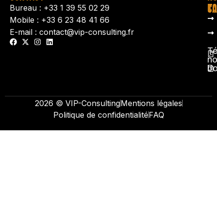
TA
CO
Bureau : +33 1 39 55 02 29
Mobile : +33 6 23 48 41 66
E-mail : contact@vip-consulting.fr
Té
no
b
2026 © VIP-Consulting
Mentions légales
Politique de confidentialité
FAQ