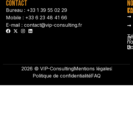
CONTACT
N
N
TA
CO
Bureau : +33 1 39 55 02 29
Mobile : +33 6 23 48 41 66
E-mail : contact@vip-consulting.fr
Té
no
b
2026 © VIP-Consulting
Mentions légales
Politique de confidentialité
FAQ