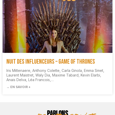
Nuit des influenceurs – Game Of Thrones
Iris Mittenaere, Anthony Colette, Carla Ginola, Emma Smet,
Laurent Maistret, Waly Dia, Maxime Tabard, Kevin Elarbi,
Anais Delva, Léa Francois,…
→ EN SAVOIR +
PARLONS