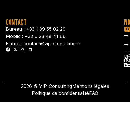
CONTACT
N
N
TA
CO
Bureau : +33 1 39 55 02 29
Mobile : +33 6 23 48 41 66
E-mail : contact@vip-consulting.fr
Té
no
b
2026 © VIP-Consulting
Mentions légales
Politique de confidentialité
FAQ