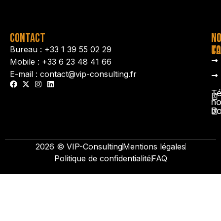
CONTACT
N
N
TA
CO
Bureau : +33 1 39 55 02 29
Mobile : +33 6 23 48 41 66
E-mail : contact@vip-consulting.fr
Té
no
b
2026 © VIP-Consulting
Mentions légales
Politique de confidentialité
FAQ