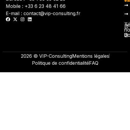
Mobile : +33 6 23 48 41 66
E-mail : contact@vip-consulting.fr
Té
no
b
2026 © VIP-Consulting
Mentions légales
Politique de confidentialité
FAQ