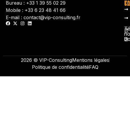
TA
CO
Bureau : +33 1 39 55 02 29
Mobile : +33 6 23 48 41 66
E-mail : contact@vip-consulting.fr
Té
no
b
2026 © VIP-Consulting
Mentions légales
Politique de confidentialité
FAQ