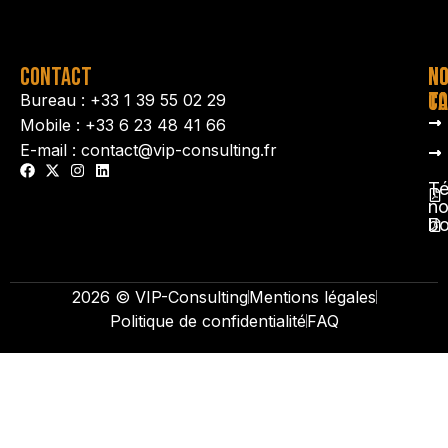
CONTACT
N
N
TA
CO
Bureau : +33 1 39 55 02 29
Mobile : +33 6 23 48 41 66
E-mail : contact@vip-consulting.fr
Té
no
b
2026 © VIP-Consulting
Mentions légales
Politique de confidentialité
FAQ