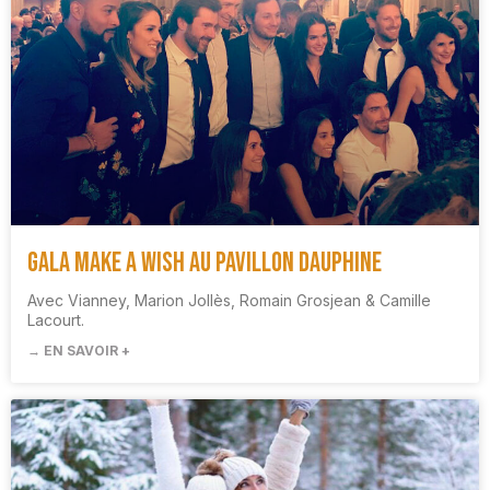
Gala Make a Wish au Pavillon Dauphine
Avec Vianney, Marion Jollès, Romain Grosjean & Camille
Lacourt.
→ EN SAVOIR +