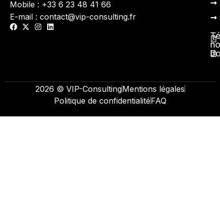
Mobile : +33 6 23 48 41 66
E-mail : contact@vip-consulting.fr
Té
no
b
2026 © VIP-Consulting
Mentions légales
Politique de confidentialité
FAQ