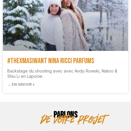
#TheXMasIWant Nina Ricci Parfums
Backstage du shooting avec avec Andy Rowski, Natoo &
Shiu Li en Laponie.
→ EN SAVOIR +
PARLONS
de votre projet