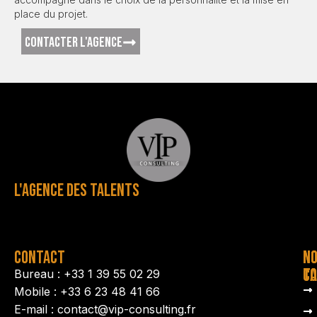
place du projet.
CONTACTER L'AGENCE
L'AGENCE DES TALENTS
CONTACT
N
N
TA
CO
Bureau : +33 1 39 55 02 29
Mobile : +33 6 23 48 41 66
E-mail : contact@vip-consulting.fr