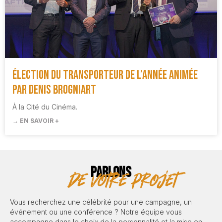
Élection du Transporteur de l’Année animée
par Denis Brogniart
À la Cité du Cinéma.
→ EN SAVOIR +
PARLONS
de votre projet
Vous recherchez une célébrité pour une campagne, un
événement ou une conférence ? Notre équipe vous
accompagne dans le choix de la personnalité et la mise en