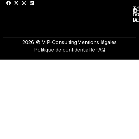
Té
no
b
2026 © VIP-Consulting
Mentions légales
Politique de confidentialité
FAQ