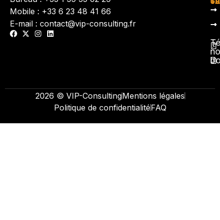
TA
CO
Mobile : +33 6 23 48 41 66
E-mail : contact@vip-consulting.fr
Té
no
b
2026 © VIP-Consulting
Mentions légales
Politique de confidentialité
FAQ