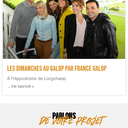
Les Dimanches au Galop par France Galop
À l’Hippodrome de Longchamp.
→ EN SAVOIR +
PARLONS
de votre projet