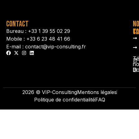
CONTACT
N
N
TA
CO
Bureau : +33 1 39 55 02 29
Mobile : +33 6 23 48 41 66
E-mail : contact@vip-consulting.fr
Té
no
b
2026 © VIP-Consulting
Mentions légales
Politique de confidentialité
FAQ