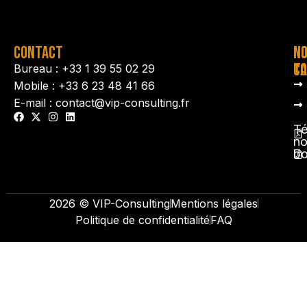
CONTACT
N
N
TA
CO
Bureau : +33 1 39 55 02 29
Mobile : +33 6 23 48 41 66
E-mail : contact@vip-consulting.fr
Té
no
b
2026 © VIP-Consulting
Mentions légales
Politique de confidentialité
FAQ