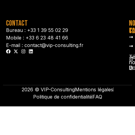
CONTACT
N
N
TA
CO
Bureau : +33 1 39 55 02 29
Mobile : +33 6 23 48 41 66
E-mail : contact@vip-consulting.fr
Té
no
b
2026 © VIP-Consulting
Mentions légales
Politique de confidentialité
FAQ