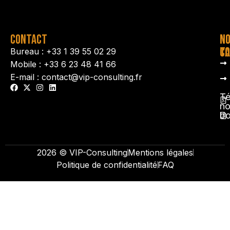
CONTACT
N
N
TA
CO
Bureau : +33 1 39 55 02 29
Mobile : +33 6 23 48 41 66
E-mail : contact@vip-consulting.fr
Té
no
b
2026 © VIP-Consulting
Mentions légales
Politique de confidentialité
FAQ