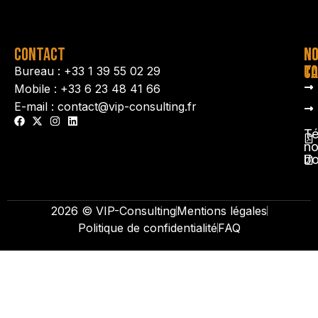
CONTACT
N
N
TA
CO
Bureau : +33 1 39 55 02 29
Mobile : +33 6 23 48 41 66
E-mail : contact@vip-consulting.fr
Té
no
b
2026 © VIP-Consulting
Mentions légales
Politique de confidentialité
FAQ