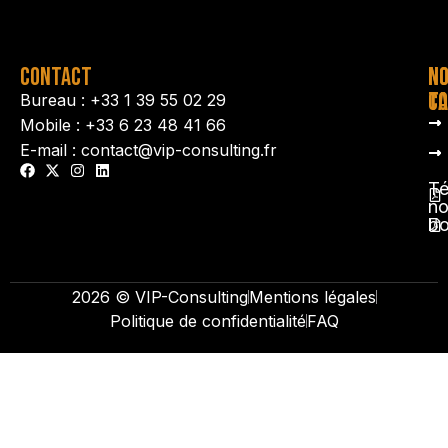
CONTACT
N
N
TA
CO
Bureau : +33 1 39 55 02 29
Mobile : +33 6 23 48 41 66
E-mail : contact@vip-consulting.fr
Té
no
b
2026 © VIP-Consulting
Mentions légales
Politique de confidentialité
FAQ